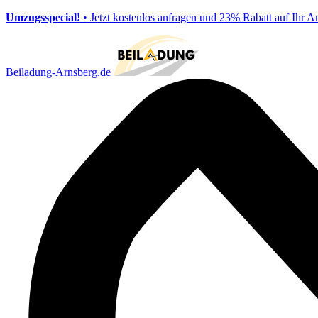
Umzugsspecial!
• Jetzt kostenlos anfragen und 23% Rabatt auf Ihr A
Beiladung-Arnsberg.de