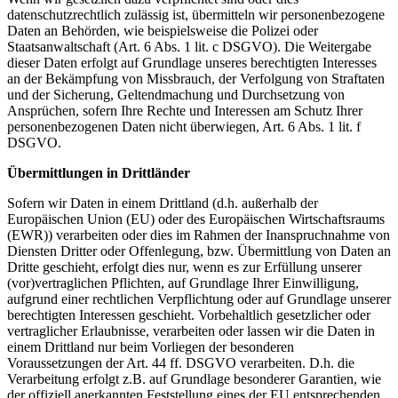
datenschutzrechtlich zulässig ist, übermitteln wir personenbezogene
Daten an Behörden, wie beispielsweise die Polizei oder
Staatsanwaltschaft (Art. 6 Abs. 1 lit. c DSGVO). Die Weitergabe
dieser Daten erfolgt auf Grundlage unseres berechtigten Interesses
an der Bekämpfung von Missbrauch, der Verfolgung von Straftaten
und der Sicherung, Geltendmachung und Durchsetzung von
Ansprüchen, sofern Ihre Rechte und Interessen am Schutz Ihrer
personenbezogenen Daten nicht überwiegen, Art. 6 Abs. 1 lit. f
DSGVO.
Übermittlungen in Drittländer
Sofern wir Daten in einem Drittland (d.h. außerhalb der
Europäischen Union (EU) oder des Europäischen Wirtschaftsraums
(EWR)) verarbeiten oder dies im Rahmen der Inanspruchnahme von
Diensten Dritter oder Offenlegung, bzw. Übermittlung von Daten an
Dritte geschieht, erfolgt dies nur, wenn es zur Erfüllung unserer
(vor)vertraglichen Pflichten, auf Grundlage Ihrer Einwilligung,
aufgrund einer rechtlichen Verpflichtung oder auf Grundlage unserer
berechtigten Interessen geschieht. Vorbehaltlich gesetzlicher oder
vertraglicher Erlaubnisse, verarbeiten oder lassen wir die Daten in
einem Drittland nur beim Vorliegen der besonderen
Voraussetzungen der Art. 44 ff. DSGVO verarbeiten. D.h. die
Verarbeitung erfolgt z.B. auf Grundlage besonderer Garantien, wie
der offiziell anerkannten Feststellung eines der EU entsprechenden