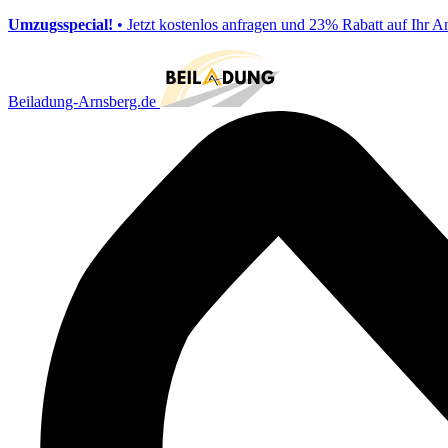
Umzugsspecial!
• Jetzt kostenlos anfragen und 23% Rabatt auf Ihr A
Beiladung-Arnsberg.de