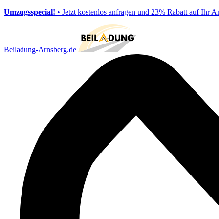
Umzugsspecial!
• Jetzt kostenlos anfragen und 23% Rabatt auf Ihr A
Beiladung-Arnsberg.de